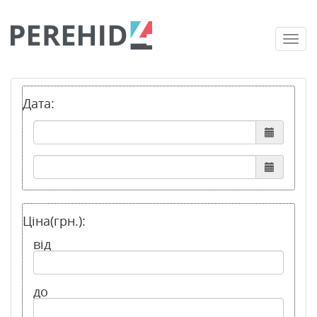
Togg
navi
Дата:
Ціна(грн.):
від
до