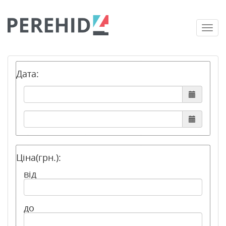
Togg
navi
Дата:
Ціна(грн.):
від
до