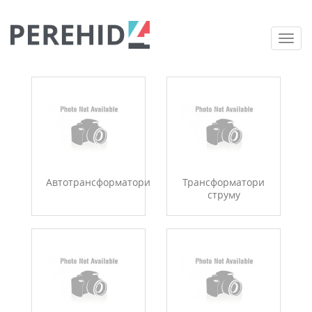
Togg
navi
Автотрансформатори
Трансформатори
струму