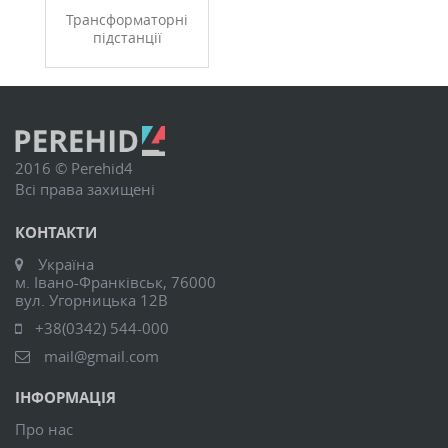
Трансформаторні
підстанції
2016 © Perehid4
Всі права захищені
КОНТАКТИ
Україна
м. Івано-Франківськ, 76000
вул. Угорницька 12В
+38(0342) 544-000
mail@gmail.com
ІНФОРМАЦІЯ
Про нас