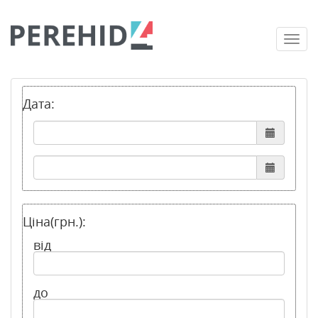
Togg
navi
Дата:
Ціна(грн.):
від
до