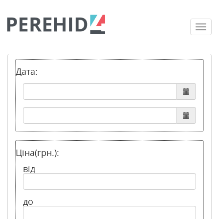
Togg
navi
Дата:
Ціна(грн.):
від
до