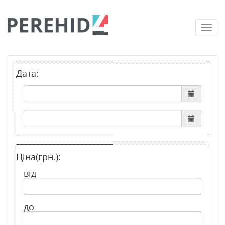
Togg
navi
Дата:
Ціна(грн.):
від
до