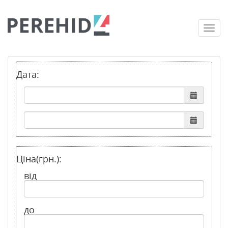
Togg
navi
Дата:
Ціна(грн.):
від
до