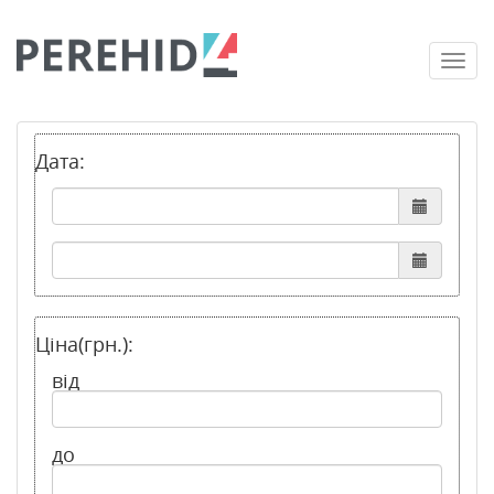
Togg
navi
Дата:
Ціна(грн.):
від
до