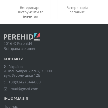
Ветеринарні
Ветеринарія,
інструменти та
загальне
інвентар
2016 © Perehid4
Всі права захищені
КОНТАКТИ
Україна
м. Івано-Франківськ, 76000
вул. Угорницька 12В
+38(0342) 544-000
mail@gmail.com
ІНФОРМАЦІЯ
Про нас