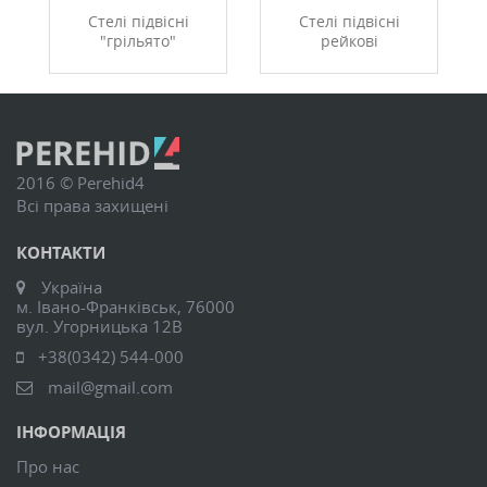
Стелі підвісні
Стелі підвісні
"грільято"
рейкові
2016 © Perehid4
Всі права захищені
КОНТАКТИ
Україна
м. Івано-Франківськ, 76000
вул. Угорницька 12В
+38(0342) 544-000
mail@gmail.com
ІНФОРМАЦІЯ
Про нас