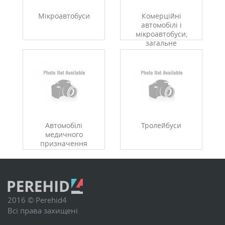
Мікроавтобуси
Комерційні
автомобілі і
мікроавтобуси,
загальне
Автомобілі
Тролейбуси
медичного
призначення
2016 © Perehid4
Всі права захищені