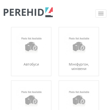
Togg
navi
Автобуси
Мініфургон,
мінівени