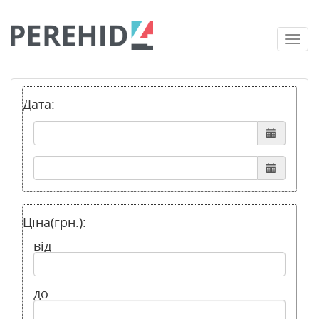
Togg
navi
Дата:
Ціна(грн.):
від
до